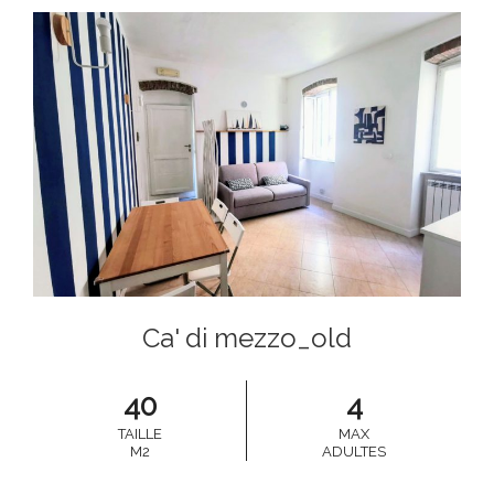
Ca' di mezzo_old
40
4
TAILLE
MAX
M2
ADULTES